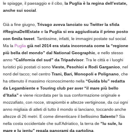
le spiagge, il paesaggio e il cibo,
la Puglia è la regina dell’estate,
anche sui social
.
Già a fine giugno,
Trivago aveva lanciato su Twitter la sfida
#ReginaDellEstate
e
la Puglia si era aggiudicata il primo posto
con 6mila tweet
. Tantissime, infatti, le immagini postate sul social.
Ma la
Puglia
già nel 2014 era stata incoronata come la “regione
più bella del mondo” dal National Geographic
, e nello stesso
anno
“California del sud” da Tripadvisor
. Tra le città e i luoghi
turistici più postati ci sono
Vieste, Peschici e Rodi Garganico
, nel
nord del tacco; nel centro
Trani, Bari, Monopoli e Polignano
, che
ha ottenuto il massimo riconoscimento nella
“Guida blu” redatta
da Legambiente e Touring club per aver “il mare più bello
d’Italia”
e viene ricordata per la sua conformazione originale e
mozzafiato, con rocce, strapiombi e altezze vertiginose, da cui ogni
anno migliaia di atleti di tutto il mondo si lanciano, toccando anche
altezze di 26 metri. E come dimenticare il bellissimo
Salento
? Sia
nella costa occidentale che sull’Adriatico, la terra de
“lu sule, lu
mare e lu ientu” regala panorami da cartolina
.