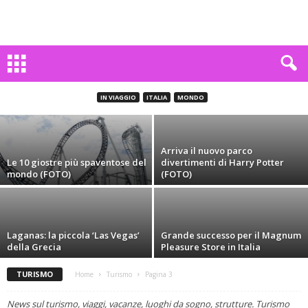
I 10 parchi acquatici più grandi e divertenti
del mondo (FOTO)
IN VIAGGIO
ITALIA
MONDO
Carlo Mattiani
-
10 Luglio 2014
Arriva il nuovo parco
Le 10 giostre più spaventose del
divertimenti di Harry Potter
mondo (FOTO)
(FOTO)
Laganas: la piccola ‘Las Vegas’
Grande successo per il Magnum
della Grecia
Pleasure Store in Italia
TURISMO
Home
Turismo
Pagina 3
News sul turismo, viaggi, vacanze, luoghi da sogno, strutture. Turismo