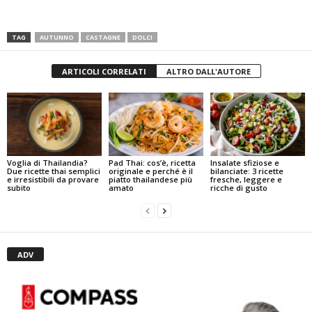
TAG
AUTUNNO
CASTAGNE
DOLCI
ARTICOLI CORRELATI
ALTRO DALL'AUTORE
Pad Thai: cos’è, ricetta
Insalate sfiziose e
Voglia di Thailandia?
originale e perché è il
bilanciate: 3 ricette
Due ricette thai semplici
piatto thailandese più
fresche, leggere e
e irresistibili da provare
amato
ricche di gusto
subito
ADV