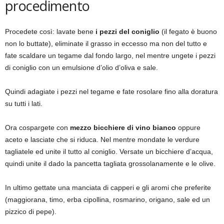
procedimento
Procedete così: lavate bene
i pezzi del coniglio
(il fegato è buono
non lo buttate), eliminate il grasso in eccesso ma non del tutto e
fate scaldare un tegame dal fondo largo, nel mentre ungete i pezzi
di coniglio con un emulsione d’olio d’oliva e sale.
Quindi adagiate i pezzi nel tegame e fate rosolare fino alla doratura
su tutti i lati.
Ora cospargete con
mezzo bicchiere di vino bianco
oppure
aceto e lasciate che si riduca. Nel mentre mondate le verdure
tagliatele ed unite il tutto al coniglio. Versate un bicchiere d’acqua,
quindi unite il dado la pancetta tagliata grossolanamente e le olive.
In ultimo gettate una manciata di capperi e gli aromi che preferite
(maggiorana, timo, erba cipollina, rosmarino, origano, sale ed un
pizzico di pepe).