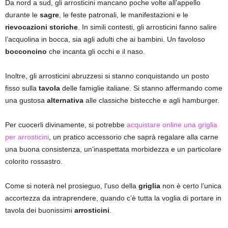
Da nord a sud, gli arrosticini mancano poche volte all’appello
durante le
sagre
, le feste patronali, le manifestazioni e le
rievocazioni storiche
. In simili contesti, gli arrosticini fanno salire
l’acquolina in bocca, sia agli adulti che ai bambini. Un favoloso
bocconcino
che incanta gli occhi e il naso.
Inoltre, gli arrosticini abruzzesi si stanno conquistando un posto
fisso sulla
tavola
delle famiglie italiane. Si stanno affermando come
una gustosa
alternativa
alle classiche bistecche e agli hamburger.
Per cuocerli divinamente, si potrebbe
acquistare online una griglia
per arrosticini
, un pratico accessorio che saprà regalare alla carne
una buona consistenza, un’inaspettata morbidezza e un particolare
colorito rossastro.
Come si noterà nel prosieguo, l’uso della
griglia
non è certo l’unica
accortezza da intraprendere, quando c’è tutta la voglia di portare in
tavola dei buonissimi
arrosticini
.