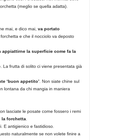
orchetta (meglio se quella adatta).
he mai, e dico mai,
va portato
 forchetta e che il nocciolo va deposto
 appiattirne la superficie come fa la
 La frutta di solito ci viene presentata già
te ‘buon appetito’
. Non siate chine sul
en lontana da chi mangia in maniera
on lasciate le posate come fossero i remi
o la forchetta
.
. E antigienico e fastidioso.
uesto naturalmente se non volete finire a