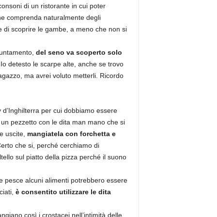
onsoni di un ristorante in cui poter
he comprenda naturalmente degli
are di scoprire le gambe, a meno che non si
ppuntamento,
del seno va scoperto solo
Io detesto le scarpe alte, anche se trovo
agazzo, ma avrei voluto metterli. Ricordo
ry d’Inghilterra per cui dobbiamo essere
e un pezzetto con le dita man mano che si
e uscite,
mangiatela con forchetta e
Certo che si, perché cerchiamo di
llo sul piatto della pizza perché il suono
e pesce alcuni alimenti potrebbero essere
iati,
è consentito utilizzare le dita
giano così i crostacei nell’intimità delle