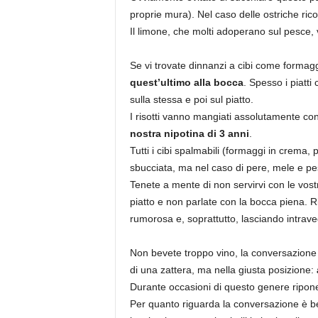
proprie mura). Nel caso delle ostriche ric
Il limone, che molti adoperano sul pesce, 
Se vi trovate dinnanzi a cibi come formaggi
quest’ultimo alla bocca
. Spesso i piatt
sulla stessa e poi sul piatto.
I risotti vanno mangiati assolutamente con
nostra nipotina di 3 anni
.
Tutti i cibi spalmabili (formaggi in crema,
sbucciata, ma nel caso di pere, mele e pes
Tenete a mente di non servirvi con le vost
piatto e non parlate con la bocca piena. 
rumorosa e, soprattutto, lasciando intrave
Non bevete troppo vino, la conversazione 
di una zattera, ma nella giusta posizione:
Durante occasioni di questo genere riponete 
Per quanto riguarda la conversazione è ben