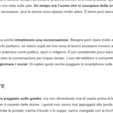
 con vista sulla sala.
Un tempo era l’uomo che si occupava delle or
necessario, anzi le donne sono spesso molto attive. È bene però lasciar
ica anche
intrattenere una conversazione
. Bisogna però stare molto at
chi parliamo, se siamo ospiti ad una cena di lavoro possiamo trovarci
 polemica come politica, sport o religione. È poi considerato poco edu
re la conversazione per troppo tempo. L’uso del telefono è consentit
iornare i social
. Di cattivo gusto anche poggiare lo smartphone sulla 
re
 va poggiato sulle gambe
, ma non dimenticate mai di usarlo prima di b
er il rossetto delle donne. I gomiti non vanno mai appoggiati alla tavol
te le portate, tranne il brodo o le zuppe, vanno mangiate con la forch