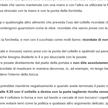
ordate che vanno mantenute con una mano e con l’altra va utilizzata la f
va strizzato con la mano e con la punta della forchetta.
 o qualsivoglia altro alimento che preveda l’uso del coltello ricordate c
i contengono guarnizioni come le olive: ricordate che vanno prese con la
 la forchetta, e non con il cucchiaio come molti fanno;
ricordate di non
 patè e mousse) vanno presi con la punta del coltello e spalmati sul pane.
che bisogna dividerle in 4 e poi sbucciarle con le posate.
re posate direttamente dal piatto della portata e
non dite assolutamen
Ricordate di masticare in maniera decorosa; io, ad esempio, mi tengo b
dere l’interno della bocca.
potrebbe risentirne negativamente e quando avete terminato il pasto n
alle 4:20 con il coltello a destra con la parte tagliente rivolta vers
il cellulare in borsa e non sul tavolo e cercate di non toccarvi i capelli
e evitare temi come la politica e qualsiasi altro argomento delicato; q