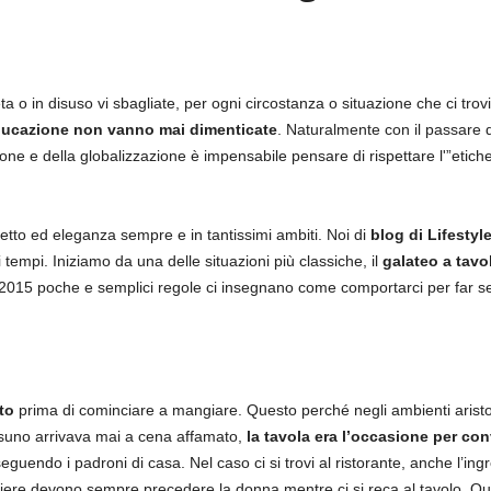
 o in disuso vi sbagliate, per ogni circostanza o situazione che ci trov
educazione non vanno mai dimenticate
. Naturalmente con il passare 
one e della globalizzazione è impensabile pensare di rispettare l'”etich
tto ed eleganza sempre e in tantissimi ambiti. Noi di
blog di Lifestyl
tempi. Iniziamo da una delle situazioni più classiche, il
galateo a tavo
2015 poche e semplici regole ci insegnano come comportarci per far sent
to
prima di cominciare a mangiare. Questo perché negli ambienti aristo
essuno arrivava mai a cena affamato,
la tavola era l’occasione per con
guendo i padroni di casa. Nel caso ci si trovi al ristorante, anche l’ing
riere devono sempre precedere la donna mentre ci si reca al tavolo. Qu