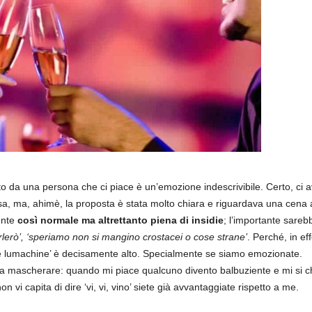
 da una persona che ci piace è un’emozione indescrivibile. Certo, ci a
, ma, ahimè, la proposta è stata molto chiara e riguardava una cena al
ente
così normale ma altrettanto piena di insidie
; l’importante sareb
rlerò’, ‘speriamo non si mangino crostacei o cose strane’
. Perché, in eff
ze lumachine’ è decisamente alto. Specialmente se siamo emozionate.
 da mascherare: quando mi piace qualcuno divento balbuziente e mi si chi
n vi capita di dire ‘vi, vi, vino’ siete già avvantaggiate rispetto a me.