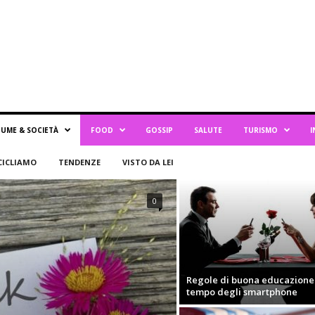
UME & SOCIETÀ
FOOD
GOSSIP
SALUTE
TURISMO
I
CICLIAMO
TENDENZE
VISTO DA LEI
0
Regole di buona educazione 
tempo degli smartphone