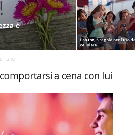
ezza è
Bon ton, 5 regole per l’uso de
cellulare
Bon ton 3.0
comportarsi a cena con lui