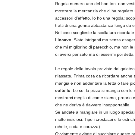
Regola numero uno del bon ton: non vestite
mostrare la mercanzia che ci ha regalat
accessori d’effetto. Io ho una regola: scop
tratti di una gonna abbastanza lunga da ev
Nel caso sceglieste la scollatura ricordat
l’incavo
. Siate intriganti ma senza esage
che mi migliorino di parecchio, ma non le
di averci pensato ma di essermi poi detta
Le regole della tavola previste dal galateo
rilassate. Prima cosa da ricordare anche 
mangia e non addentare la fetta o fare pic
coltello
. Lo so, la pizza si mangia con le
mostrarci meglio di come siamo, proprio co
che ne deriva è davvero insopportabile.
Se andate a mangiare in un luogo speciali
molto insidiosi. Tipo i crostacei e le ostr
(chele, coda e corazza).
Ovviamente evitate di succhiare queste part