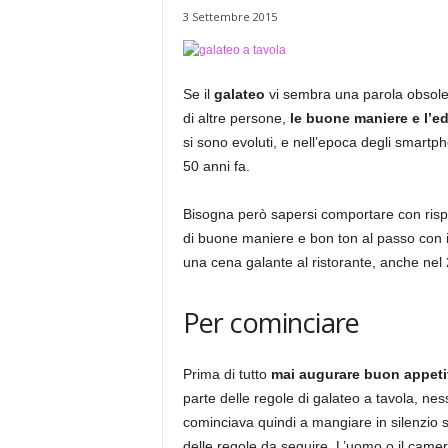
3 Settembre 2015
Se il
galateo
vi sembra una parola obsoleta
di altre persone,
le buone maniere e l’
si sono evoluti, e nell’epoca degli smartph
50 anni fa.
Bisogna però sapersi comportare con rispe
di buone maniere e bon ton al passo con i 
una cena galante al ristorante, anche nel 
Per cominciare
Prima di tutto
mai augurare buon appeti
parte delle regole di galateo a tavola, n
cominciava quindi a mangiare in silenzio se
delle regole da seguire. L’uomo o il came