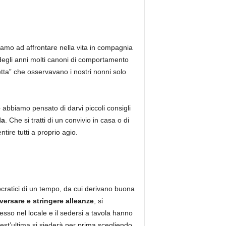
iamo ad affrontare nella vita in compagnia
degli anni molti canoni di comportamento
etta” che osservavano i nostri nonni solo
e
abbiamo pensato di darvi piccoli consigli
la
. Che si tratti di un convivio in casa o di
ire tutti a proprio agio.
cratici di un tempo, da cui derivano buona
versare e stringere alleanze
, si
resso nel locale e il sedersi a tavola hanno
est’ultima si siederà per prima scegliendo