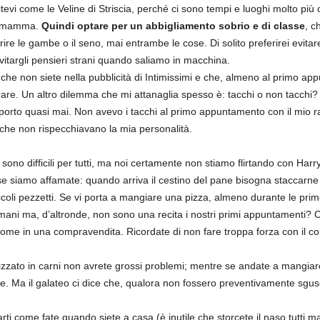
vi come le Veline di Striscia, perché ci sono tempi e luoghi molto più c
o mamma.
Quindi optare per un abbigliamento sobrio e di classe
, c
rire le gambe o il seno, mai entrambe le cose. Di solito preferirei evit
itargli pensieri strani quando saliamo in macchina.
e che non siete nella pubblicità di Intimissimi e che, almeno al primo a
rare. Un altro dilemma che mi attanaglia spesso è: tacchi o non tacchi? 
 porto quasi mai. Non avevo i tacchi al primo appuntamento con il mio r
 che non rispecchiavano la mia personalità.
 sono difficili per tutti, ma noi certamente non stiamo flirtando con Har
se siamo affamate: quando arriva il cestino del pane bisogna staccarn
coli pezzetti. Se vi porta a mangiare una pizza, almeno durante le prim
 mani ma, d’altronde, non sono una recita i nostri primi appuntamenti? 
me in una compravendita. Ricordate di non fare troppa forza con il colte
zzato in carni non avrete grossi problemi; mentre se andate a mangiar
iche. Ma il galateo ci dice che, qualora non fossero preventivamente sgusc
i come fate quando siete a casa (è inutile che storcete il naso tutti man