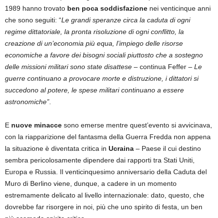
1989 hanno trovato
ben poca soddisfazione
nei venticinque anni
che sono seguiti: “
Le grandi speranze circa la caduta di ogni
regime dittatoriale, la pronta risoluzione di ogni conflitto, la
creazione di un’economia più equa, l’impiego delle risorse
economiche a favore dei bisogni sociali piuttosto che a sostegno
delle missioni militari sono state disattese
– continua Feffer –
Le
guerre continuano a provocare morte e distruzione, i dittatori si
succedono al potere, le spese militari continuano a essere
astronomiche”
.
E
nuove minacce
sono emerse mentre quest’evento si avvicinava,
con la riapparizione del fantasma della Guerra Fredda non appena
la situazione è diventata critica in
Ucraina
– Paese il cui destino
sembra pericolosamente dipendere dai rapporti tra Stati Uniti,
Europa e Russia. Il venticinquesimo anniversario della Caduta del
Muro di Berlino viene, dunque, a cadere in un momento
estremamente delicato al livello internazionale: dato, questo, che
dovrebbe far risorgere in noi, più che uno spirito di festa, un ben