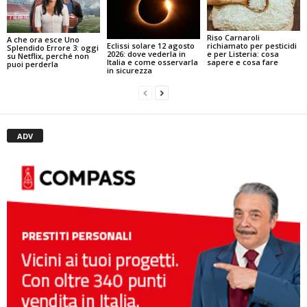
Riso Carnaroli
A che ora esce Uno
Eclissi solare 12 agosto
richiamato per pesticidi
Splendido Errore 3: oggi
2026: dove vederla in
e per Listeria: cosa
su Netflix, perché non
Italia e come osservarla
sapere e cosa fare
puoi perderla
in sicurezza
ADV