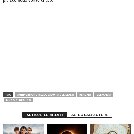
più scomodo spirito critico.
TAG
ANNIVERSARIO DELLA CADUTA DEL MURO
BERLINO
GERMANIA
MURO DI BERLINO
ARTICOLI CORRELATI
ALTRO DALL'AUTORE