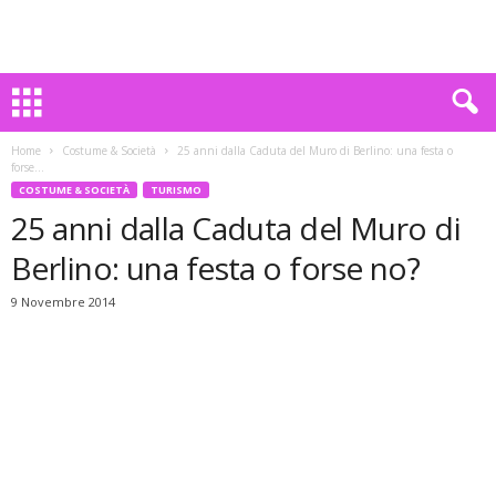
Home
Costume & Società
25 anni dalla Caduta del Muro di Berlino: una festa o
forse...
COSTUME & SOCIETÀ
TURISMO
25 anni dalla Caduta del Muro di
Berlino: una festa o forse no?
9 Novembre 2014