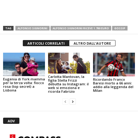
TAG
ALFONSO SIGNORINI
ALFONSO SIGNORINI RICEVE 1.780 EURO
GOSSIP
ARTICOLI CORRELATI
ALTRO DALL'AUTORE
Carlotta Mantovan, la
Eugenia di York mamma
Ricordando Franco
figlia Stella Frizzi
per la terza volta: fiocco
Baresi morto a 66 anni:
debutta su Instagram: il
rosa (top secret) a
addio alla leggenda del
web si emoziona e
Lisbona
Milan
ricorda Fabrizio
ADV