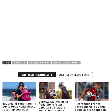
TAG
ASIA HOT
ASIA NUCCETELLI
ASIA NUCCETELLI HOT
ARTICOLI CORRELATI
ALTRO DALL'AUTORE
Carlotta Mantovan, la
Eugenia di York mamma
Ricordando Franco
figlia Stella Frizzi
per la terza volta: fiocco
Baresi morto a 66 anni:
debutta su Instagram: il
rosa (top secret) a
addio alla leggenda del
web si emoziona e