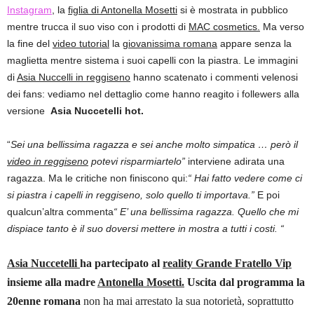
Instagram
,
la
figlia di Antonella Mosetti
si è mostrata in pubblico
mentre trucca il suo viso con i prodotti di
MAC cosmetics.
Ma verso
la fine del
video tutorial
la
giovanissima romana
appare senza la
maglietta mentre sistema i suoi capelli con la piastra. Le immagini
di
Asia Nuccelli in reggiseno
hanno scatenato i commenti velenosi
dei fans: vediamo nel dettaglio come hanno reagito i follewers alla
versione
Asia Nuccetelli hot.
“
Sei una bellissima ragazza e sei anche molto simpatica … però il
video in reggiseno
potevi risparmiartelo”
interviene adirata una
ragazza. Ma le critiche non finiscono qui:
“ Hai fatto vedere come ci
si piastra i capelli in reggiseno, solo quello ti importava.”
E poi
qualcun’altra commenta
“ E’ una bellissima ragazza. Quello che mi
dispiace tanto è il suo doversi mettere in mostra a tutti i costi. “
Asia Nuccetelli
ha partecipato al
reality Grande Fratello Vip
insieme alla madre
Antonella Mosetti.
Uscita dal programma la
20enne romana
non ha mai arrestato la sua notorietà, soprattutto