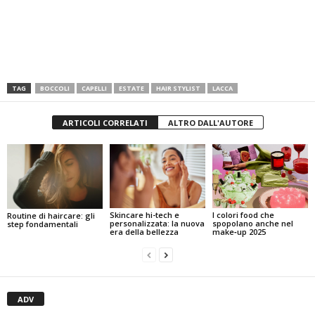
TAG
BOCCOLI
CAPELLI
ESTATE
HAIR STYLIST
LACCA
ARTICOLI CORRELATI
ALTRO DALL'AUTORE
I colori food che
Skincare hi-tech e
Routine di haircare: gli
spopolano anche nel
personalizzata: la nuova
step fondamentali
make‑up 2025
era della bellezza
ADV