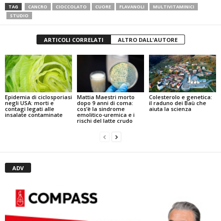
TAG
CANCRO
CIOCCOLATO
CUORE
FLAVANOLI
MULTIVITAMINICI
STUDIO
ARTICOLI CORRELATI
ALTRO DALL'AUTORE
Mattia Maestri morto
Epidemia di ciclosporiasi
Colesterolo e genetica:
dopo 9 anni di coma:
negli USA: morti e
il raduno dei Baù che
cos’è la sindrome
contagi legati alle
aiuta la scienza
emolitico-uremica e i
insalate contaminate
rischi del latte crudo
ADV