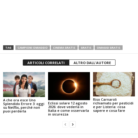
TAG
CAMPIONI OMAGGIO
CINEMA GRATIS
GRATIS
OMAGGI GRATIS
ARTICOLI CORRELATI
ALTRO DALL'AUTORE
Riso Carnaroli
A che ora esce Uno
Eclissi solare 12 agosto
richiamato per pesticidi
Splendido Errore 3: oggi
2026: dove vederla in
e per Listeria: cosa
su Netflix, perché non
Italia e come osservarla
sapere e cosa fare
puoi perderla
in sicurezza