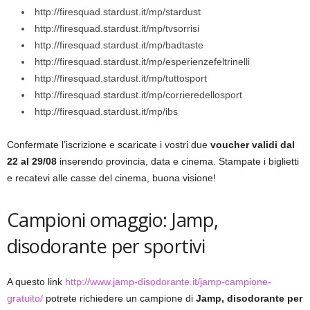
http://firesquad.stardust.it/mp/stardust
http://firesquad.stardust.it/mp/tvsorrisi
http://firesquad.stardust.it/mp/badtaste
http://firesquad.stardust.it/mp/esperienzefeltrinelli
http://firesquad.stardust.it/mp/tuttosport
http://firesquad.stardust.it/mp/corrieredellosport
http://firesquad.stardust.it/mp/ibs
Confermate l’iscrizione e scaricate i vostri due
voucher validi dal
22 al 29/08
inserendo provincia, data e cinema. Stampate i biglietti
e recatevi alle casse del cinema, buona visione!
Campioni omaggio: Jamp,
disodorante per sportivi
A questo link
http://www.jamp-disodorante.it/jamp-campione-
gratuito/
potrete richiedere un campione di
Jamp, disodorante per