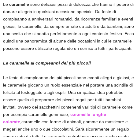
Le
caramelle
sono deliziosi pezzi di dolcezza che hanno il potere di
donare allegria in qualsiasi occasione speciale. Da feste di
compleanno a anniversari romantici, da ricorrenze familiari a eventi
gioiosi, le caramelle, da sempre amate da adulti e da bambini, sono
una scelta che si adatta perfettamente a ogni contesto festivo. Ecco
quindi una panoramica di alcune delle occasioni in cui le caramelle
possono essere utilizzate regalando un sorriso a tutti i partecipanti.
Le caramelle ai compleanni dei più piccoli
Le feste di compleanno dei più piccoli sono eventi allegri e gioiosi, e
le caramelle giocano un ruolo essenziale nel portare una scintilla di
felicità al festeggiato e agli ospiti. Una simpatica idea potrebbe
essere quella di preparare dei piccoli regali per tutti i bambini
invitati, ovvero dei sacchettini contenenti vari tipi di caramelle come
per esempio caramelle gommose,
caramelle lunghe
colorate
,caramelle con forme di animali, gomme da masticare e
magari anche uno o due cioccolatini. Sarà sicuramente un regalo
apprezzato da tutti. Le caramelle potrebbero essere anche usate