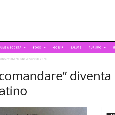
UME & SOCIETÀ
FOOD
GOSSIP
SALUTE
TURISMO
I
andare” diventa una versione di latino
comandare” diventa
latino