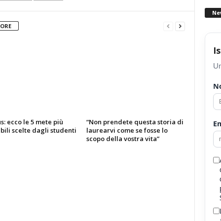
Ne
TORE
I
Un
N
: ecco le 5 mete più
“Non prendete questa storia di
Em
bili scelte dagli studenti
laurearvi come se fosse lo
scopo della vostra vita”