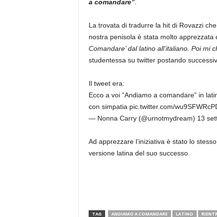
a comandare”
.
La trovata di tradurre la hit di Rovazzi che
nostra penisola è stata molto apprezzata d
Comandare’ dal latino all’italiano. Poi mi
studentessa su twitter postando successiv
Il tweet era:
Ecco a voi “Andiamo a comandare” in latino
con simpatia pic.twitter.com/wu9SFWRcP
— Nonna Carry (@urnotmydream) 13 set
Ad apprezzare l’iniziativa è stato lo stess
versione latina del suo successo.
TAG
ANDIAMO A COMANDARE
LATINO
RIENT