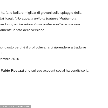
 ha fatto ballare migliaia di giovani sulle spiaggie della
ai liceali.
“Ho appena finito di tradurre ‘Andiamo a
 chiedono perché adoro il mio professore”
– scrive una
amente la foto della versione.
, giusto perché il prof voleva farci riprendere a tradurre
D
tembre 2016
o
Fabio Rovazzi
che sul suo account social ha condiviso la
RO A SCUOLA
VERSIONE