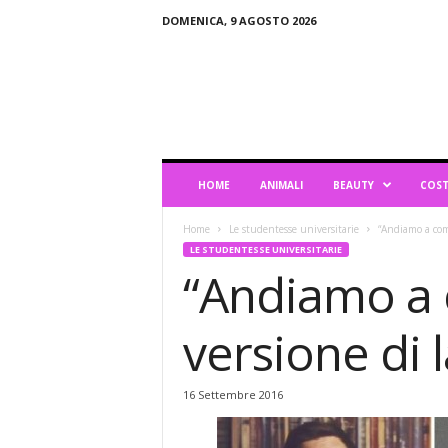
DOMENICA, 9 AGOSTO 2026
B
l
o
g
d
i
L
HOME
ANIMALI
BEAUTY
COST
i
f
Home
Le studentesse universitarie
“Andiamo a com
e
LE STUDENTESSE UNIVERSITARIE
s
“Andiamo a 
t
y
l
versione di 
e
16 Settembre 2016