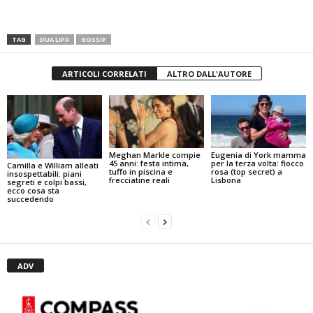
TAG
DUA LIPA
GOSSIP
ARTICOLI CORRELATI
ALTRO DALL'AUTORE
Meghan Markle compie
Eugenia di York mamma
45 anni: festa intima,
per la terza volta: fiocco
Camilla e William alleati
tuffo in piscina e
rosa (top secret) a
insospettabili: piani
frecciatine reali
Lisbona
segreti e colpi bassi,
ecco cosa sta
succedendo
ADV