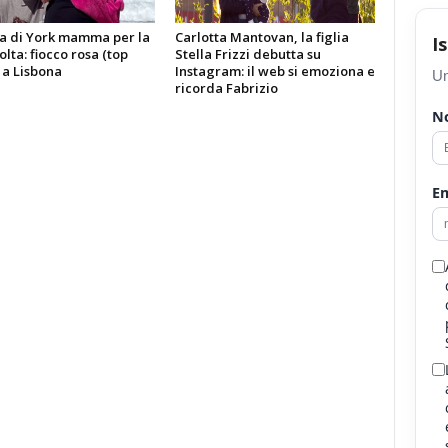
a di York mamma per la
Carlotta Mantovan, la figlia
I
olta: fiocco rosa (top
Stella Frizzi debutta su
 a Lisbona
Instagram: il web si emoziona e
Un
ricorda Fabrizio
N
Em