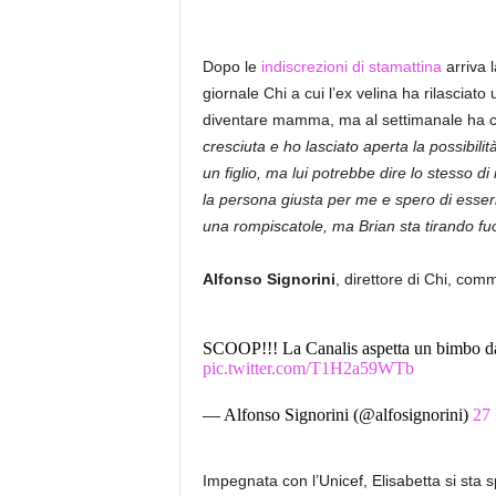
Dopo le
indiscrezioni di stamattina
arriva 
giornale Chi a cui l’ex velina ha rilasciat
diventare mamma, ma al settimanale ha chi
cresciuta e ho lasciato aperta la possibil
un figlio, ma lui potrebbe dire lo stesso d
la persona giusta per me e spero di esserl
una rompiscatole, ma Brian sta tirando fuo
Alfonso Signorini
, direttore di Chi, comm
SCOOP!!! La Canalis aspetta un bimbo da
pic.twitter.com/T1H2a59WTb
— Alfonso Signorini (@alfosignorini)
27
Impegnata con l’Unicef, Elisabetta si sta 