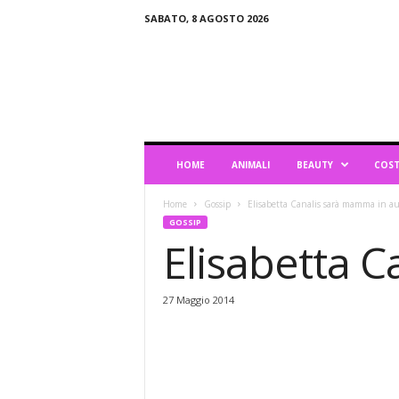
SABATO, 8 AGOSTO 2026
B
l
o
g
d
i
L
HOME
ANIMALI
BEAUTY
COST
i
f
Home
Gossip
Elisabetta Canalis sarà mamma in 
e
GOSSIP
s
Elisabetta 
t
y
l
27 Maggio 2014
e