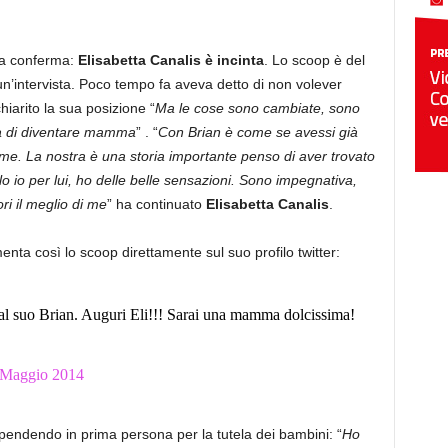
la conferma:
Elisabetta Canalis è incinta
. Lo scoop è del
o un’intervista. Poco tempo fa aveva detto di non volever
arito la sua posizione “
Ma le cose sono cambiate, sono
ità di diventare mamma
” . “
Con Brian è come se avessi già
i me. La nostra è una storia importante penso di aver trovato
o io per lui, ho delle belle sensazioni. Sono impegnativa,
ri il meglio di me
” ha continuato
Elisabetta Canalis
.
enta così lo scoop direttamente sul suo profilo twitter:
l suo Brian. Auguri Eli!!! Sarai una mamma dolcissima!
 Maggio 2014
spendendo in prima persona per la tutela dei bambini: “
Ho