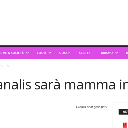
UME & SOCIETÀ
FOOD
GOSSIP
SALUTE
TURISMO
I
autunno
Canalis sarà mamma i
Credits phot gossipetv
AD