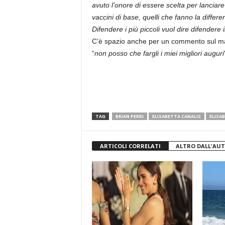
avuto l’onore di essere scelta per lanciar
vaccini di base, quelli che fanno la differe
Difendere i più piccoli vuol dire difendere i
C’è spazio anche per un commento sul m
“
non posso che fargli i miei migliori auguri
TAG
BRIAN PERRI
ELISABETTA CANALIS
ELISA
ARTICOLI CORRELATI
ALTRO DALL'AU