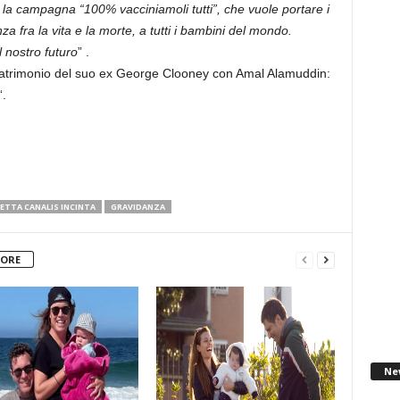
e la campagna “100% vacciniamoli tutti”, che vuole portare i
nza fra la vita e la morte, a tutti i bambini del mondo.
l nostro futuro
” .
atrimonio del suo ex George Clooney con Amal Alamuddin:
“.
BETTA CANALIS INCINTA
GRAVIDANZA
TORE
Ne