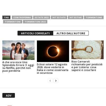
TAG
CONTROPENNA
ESTATE 2022
HIT ESTATE
HIT ESTIVE
TORMENTONE
TORMENTONI
TORMENTONI 2022
ARTICOLI CORRELATI
ALTRO DALL'AUTORE
Riso Carnaroli
A che ora esce Uno
Eclissi solare 12 agosto
richiamato per pesticidi
Splendido Errore 3: oggi
2026: dove vederla in
e per Listeria: cosa
su Netflix, perché non
Italia e come osservarla
sapere e cosa fare
puoi perderla
in sicurezza
ADV