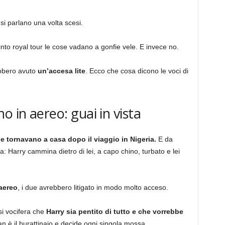
si parlano una volta scesi.
finto royal tour le cose vadano a gonfie vele. E invece no.
ebbero avuto
un’accesa lite
. Ecco che cosa dicono le voci di
o in aereo: guai in vista
e tornavano a casa dopo il viaggio in Nigeria.
E da
: Harry cammina dietro di lei, a capo chino, turbato e lei
 aereo
, i due avrebbero litigato in modo molto acceso.
 si vocifera che
Harry sia pentito di tutto e che vorrebbe
 è il burattinaio e decide ogni singola mossa.