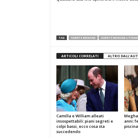
TAG
HARRY E MEGHAN
HARRY E MEGHAN LITIGA
ARTICOLI CORRELATI
ALTRO DALL'AU
Camilla e William alleati
Meghan
insospettabili: piani segreti e
anni: f
colpi bassi, ecco cosa sta
piscina
succedendo