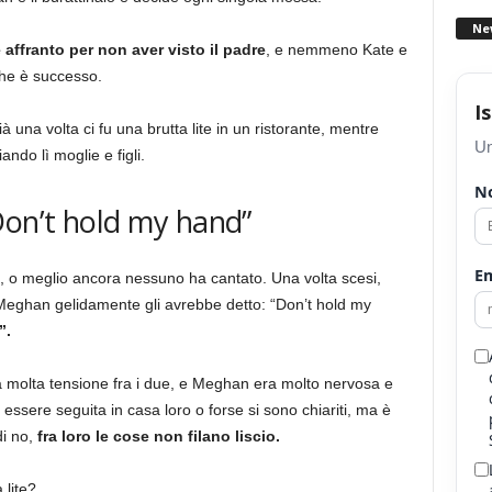
Ne
affranto per non aver visto il padre
, e nemmeno Kate e
 che è successo.
I
ià una volta ci fu una brutta lite in un ristorante, mentre
Un
ndo lì moglie e figli.
N
Don’t hold my hand”
Em
ex, o meglio ancora nessuno ha cantato. Una volta scesi,
ghan gelidamente gli avrebbe detto: “Don’t hold my
”.
era molta tensione fra i due, e Meghan era molto nervosa e
 essere seguita in casa loro o forse si sono chiariti, ma è
di no,
fra loro le cose non filano liscio.
 lite?