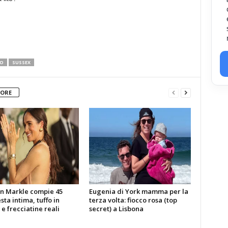
NO
SUSSEX
TORE
 Markle compie 45
Eugenia di York mamma per la
esta intima, tuffo in
terza volta: fiocco rosa (top
 e frecciatine reali
secret) a Lisbona