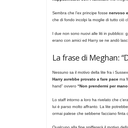
Sembra che l’ex principe fosse
nervoso e 
che di fondo incolpi la moglie di tutto ciò
I due non sono nuovi alle liti in pubblico: g
erano con amici ed Harry se ne andò lascia
La frase di Meghan: “
Nessuno sa il motivo della lite fra i Suss
Harry avrebbe provato a fare pace
ma Me
hand” ovvero
“Non prendermi per mano
Lo staff intorno a loro ha rivelato che c’
lui è parso molto affranto. La lite potrebbe
ormai palese che sebbene facciano finta 
Qualcuno alla fine spiffererà il motivo della