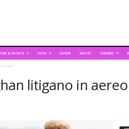
UME & SOCIETÀ
FOOD
GOSSIP
SALUTE
TURISMO
I
i in vista
an litigano in aereo: