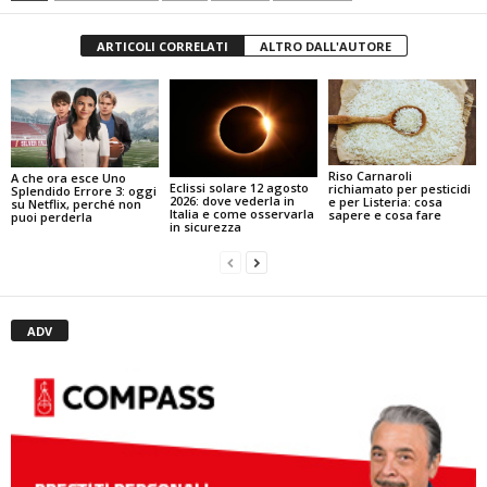
ARTICOLI CORRELATI
ALTRO DALL'AUTORE
Riso Carnaroli
A che ora esce Uno
Eclissi solare 12 agosto
richiamato per pesticidi
Splendido Errore 3: oggi
2026: dove vederla in
e per Listeria: cosa
su Netflix, perché non
Italia e come osservarla
sapere e cosa fare
puoi perderla
in sicurezza
ADV