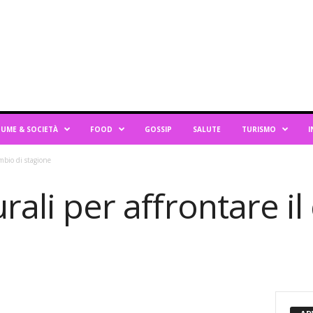
UME & SOCIETÀ
FOOD
GOSSIP
SALUTE
TURISMO
I
ambio di stagione
urali per affrontare i