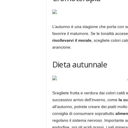
L’autunno è una stagione che porta con sé l
favorire il malumore. Se le tonalità acces
risollevarvi il morale
, scegliete colori cal
arancione.
Dieta autunnale
Scegliete frutta e verdura dai colori caldi
successivo arrivo dell’inverno, come
la zu
all’autunno, potrete creare dei piatti molto
consiglia di consumare soprattutto
alimen
regolano il sistema nervoso. Importante 
endorfine, poi gli acidi grassi, i sali miner