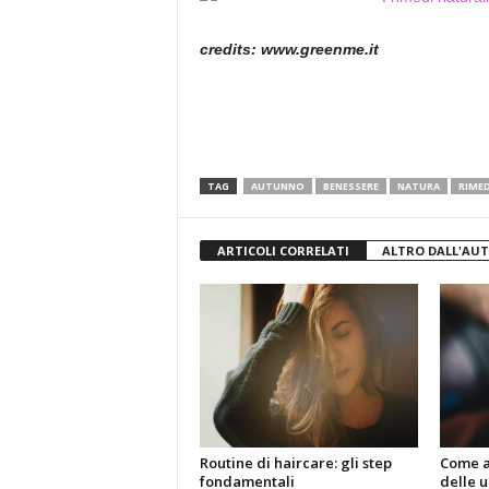
credits: www.greenme.it
TAG
AUTUNNO
BENESSERE
NATURA
RIMED
ARTICOLI CORRELATI
ALTRO DALL'AU
Routine di haircare: gli step
Come a
fondamentali
delle u