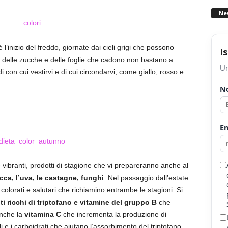
Ne
’inizio del freddo, giornate dai cieli grigi che possono
I
e delle zucche e delle foglie che cadono non bastano a
Un
di con cui vestirvi e di cui circondarvi, come giallo, rosso e
N
Em
 e vibranti, prodotti di stagione che vi prepareranno anche al
cca, l’uva, le castagne, funghi
. Nel passaggio dall’estate
 colorati e salutari che richiamino entrambe le stagioni. Si
ti ricchi di triptofano e vitamine del gruppo B
che
anche la
vitamina C
che incrementa la produzione di
ali e i carboidrati che aiutano l’assorbimento del triptofano.