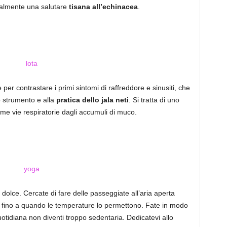
tualmente una salutare
tisana all’echinacea
.
le per contrastare i primi sintomi di raffreddore e sinusiti, che
o strumento e alla
pratica dello jala neti
. Si tratta di uno
ime vie respiratorie dagli accumuli di muco.
ca dolce. Cercate di fare delle passeggiate all’aria aperta
, fino a quando le temperature lo permettono. Fate in modo
quotidiana non diventi troppo sedentaria. Dedicatevi allo