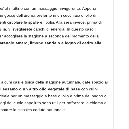
 po’ al mattino con un massaggio rinvigorente. Appena
he gocce dell’aroma preferito in un cucchiaio di olio di
 circolare le spalle e i polsi. Alla sera invece, prima di
glia
, vi sveglierete carichi di energia. In questo caso il
per accogliere la stagione a seconda del momento della
 arancio amaro, limone sandalo e legno di cedro alla
 alcuni casi è tipica della stagione autunnale, date spazio ai
di sesamo o un altro olio vegetale di base
con cui vi
ideale per un massaggio a base di olio è prima del bagno o
ggi del cuoio capelluto sono utili per rafforzare la chioma e
trastare la classica caduta autunnale.