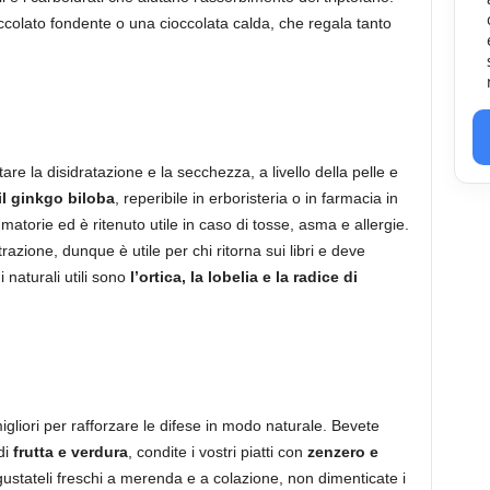
ccolato fondente o una cioccolata calda, che regala tanto
tare la disidratazione e la secchezza, a livello della pelle e
il ginkgo biloba
, reperibile in erboristeria o in farmacia in
atorie ed è ritenuto utile in caso di tosse, asma e allergie.
azione, dunque è utile per chi ritorna sui libri e deve
i naturali utili sono
l’ortica, la lobelia e la radice di
gliori per rafforzare le difese in modo naturale. Bevete
di
frutta e verdura
, condite i vostri piatti con
zenzero e
ustateli freschi a merenda e a colazione, non dimenticate i