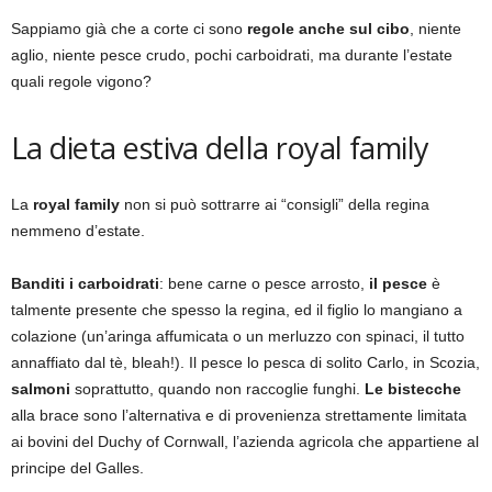
Sappiamo già che a corte ci sono
regole anche sul cibo
, niente
aglio, niente pesce crudo, pochi carboidrati, ma durante l’estate
quali regole vigono?
La dieta estiva della royal family
La
royal family
non si può sottrarre ai “consigli” della regina
nemmeno d’estate.
Banditi i carboidrati
: bene carne o pesce arrosto,
il pesce
è
talmente presente che spesso la regina, ed il figlio lo mangiano a
colazione (un’aringa affumicata o un merluzzo con spinaci, il tutto
annaffiato dal tè, bleah!). Il pesce lo pesca di solito Carlo, in Scozia,
salmoni
soprattutto, quando non raccoglie funghi.
Le bistecche
alla brace sono l’alternativa e di provenienza strettamente limitata
ai bovini del Duchy of Cornwall, l’azienda agricola che appartiene al
principe del Galles.