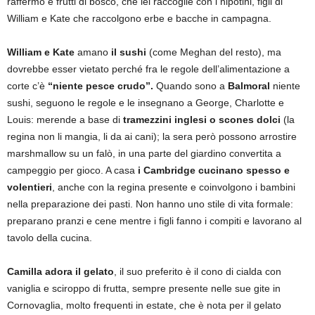
raffermo e frutti di bosco, che lei raccoglie con i nipotini, figli di
William e Kate che raccolgono erbe e bacche in campagna.
William e Kate
amano
il sushi
(come Meghan del resto), ma
dovrebbe esser vietato perché fra le regole dell’alimentazione a
corte c’è
“niente pesce crudo”.
Quando sono a
Balmoral
niente
sushi, seguono le regole e le insegnano a George, Charlotte e
Louis: merende a base di
tramezzini inglesi o scones dolci
(la
regina non li mangia, li da ai cani); la sera però possono arrostire
marshmallow su un falò, in una parte del giardino convertita a
campeggio per gioco. A casa
i Cambridge cucinano spesso e
volentieri
, anche con la regina presente e coinvolgono i bambini
nella preparazione dei pasti. Non hanno uno stile di vita formale:
preparano pranzi e cene mentre i figli fanno i compiti e lavorano al
tavolo della cucina.
Camilla adora il gelato
, il suo preferito è il cono di cialda con
vaniglia e sciroppo di frutta, sempre presente nelle sue gite in
Cornovaglia, molto frequenti in estate, che è nota per il gelato