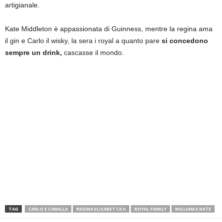
artigianale.
Kate Middleton è appassionata di Guinness, mentre la regina ama
il gin e Carlo il wisky, la sera i royal a quanto pare
si concedono
sempre un drink,
cascasse il mondo.
TAG
CARLO E CAMILLA
REGINA ELISABETTA II
ROYAL FAMILY
WILLIAM E KATE