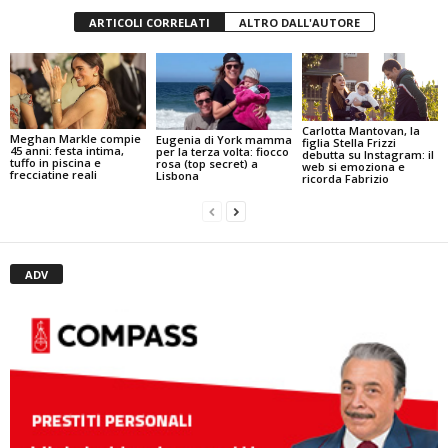
ARTICOLI CORRELATI
ALTRO DALL'AUTORE
Carlotta Mantovan, la
Meghan Markle compie
Eugenia di York mamma
figlia Stella Frizzi
45 anni: festa intima,
per la terza volta: fiocco
debutta su Instagram: il
tuffo in piscina e
rosa (top secret) a
web si emoziona e
frecciatine reali
Lisbona
ricorda Fabrizio
ADV