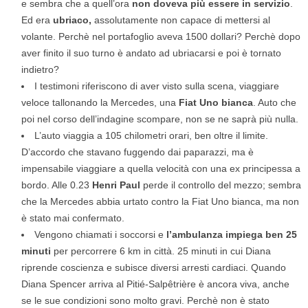
e sembra che a quell’ora
non doveva più essere in servizio
.
Ed era
ubriaco,
assolutamente non capace di mettersi al
volante. Perchè nel portafoglio aveva 1500 dollari? Perchè dopo
aver finito il suo turno è andato ad ubriacarsi e poi è tornato
indietro?
I testimoni riferiscono di aver visto sulla scena, viaggiare
veloce tallonando la Mercedes, una
Fiat Uno bianca
. Auto che
poi nel corso dell’indagine scompare, non se ne saprà più nulla.
L’auto viaggia a 105 chilometri orari, ben oltre il limite.
D’accordo che stavano fuggendo dai paparazzi, ma è
impensabile viaggiare a quella velocità con una ex principessa a
bordo. Alle 0.23
Henri Paul
perde il controllo del mezzo; sembra
che la Mercedes abbia urtato contro la Fiat Uno bianca, ma non
è stato mai confermato.
Vengono chiamati i soccorsi e
l’ambulanza impiega ben 25
minuti
per percorrere 6 km in città. 25 minuti in cui Diana
riprende coscienza e subisce diversi arresti cardiaci. Quando
Diana Spencer arriva al Pitié-Salpêtrière è ancora viva, anche
se le sue condizioni sono molto gravi. Perchè non è stato