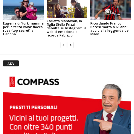
Carlotta Mantovan, la
Eugenia di York mamma
Ricordando Franco
figlia Stella Frizzi
per la terza volta: fiocco
Baresi morto a 66 anni:
debutta su Instagram: il
rosa (top secret) a
addio alla leggenda del
web si emoziona e
Lisbona
Milan
ricorda Fabrizio
ADV