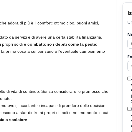
I
Un
he adora di più è il comfort: ottimo cibo, buoni amici,
N
to da servizi e di avere una certa stabilità finanziaria.
i propri soldi
e combattono i debiti come la peste
:
e la prima cosa a cui pensano è l’eventuale cambiamento
Em
elte di vita di continuo. Senza considerare le promesse che
enute.
 mutevoli, incostanti e incapaci di prendere delle decisioni;
iescono a star dietro ai propri stimoli e nel momento in cui
ia a scalciare
.