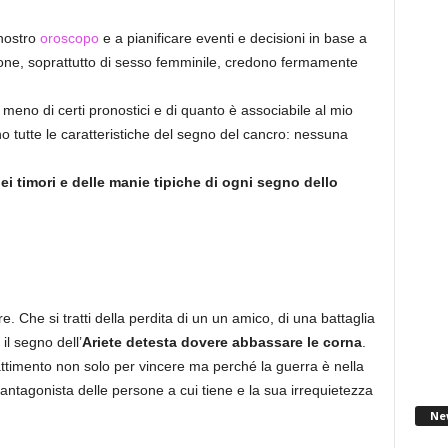
 nostro
oroscopo
e a pianificare eventi e decisioni in base a
rsone, soprattutto di sesso femminile, credono fermamente
 meno di certi pronostici e di quanto è associabile al mio
o tutte le caratteristiche del segno del cancro: nessuna
ei timori e delle manie tipiche di ogni segno dello
e. Che si tratti della perdita di un un amico, di una battaglia
il segno dell’
Ariete detesta dovere abbassare le corna
.
attimento non solo per vincere ma perché la guerra è nella
ntagonista delle persone a cui tiene e la sua irrequietezza
Ne