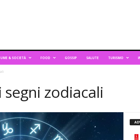
UME & SOCIETÀ
FOOD
GOSSIP
SALUTE
TURISMO
I
ali
 segni zodiacali
AD