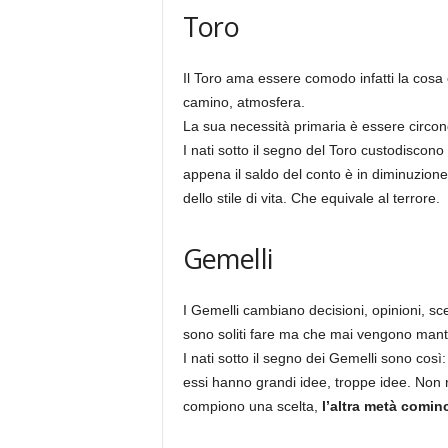
Toro
Il Toro ama essere comodo infatti la cosa c
camino, atmosfera.
La sua necessità primaria è essere circonda
I nati sotto il segno del Toro custodiscono 
appena il saldo del conto è in diminuzion
dello stile di vita. Che equivale al terrore.
Gemelli
I Gemelli cambiano decisioni, opinioni, sc
sono soliti fare ma che mai vengono mant
I nati sotto il segno dei Gemelli sono così:
essi hanno grandi idee, troppe idee. Non r
compiono una scelta,
l’altra metà cominc