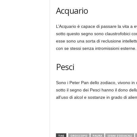
Acquario
L’Acquario è capace di passare la vita a evi
sotto questo segno sono claustrofobici co
esse sono una sorta di reclusione intellett
con se stessi senza intromissioni esterne.
Pesci
Sono i Peter Pan dello zodiaco, vivono in 
sotto il segno dei Pesci hanno il dono dell
all’uso di alcol e sostanze in grado di alie
TAG
OROSCOPO
PAURA
SEGNI ZODIACALI