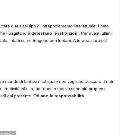
tare qualsiasi tipo di intrappolamento intellettuale. I nato
me i Sagittario e
detestano le istituzioni
. Per questi ultimi
uale, infatti se ne tengono ben lontani. Adorano stare soli
un mondo di fantasia nel quale non vogliono crescere. I nati
a creatività infinita, per questo motivo sono più propensi
narli dal presente.
Odiano le responsabilità
.
ZODIACO