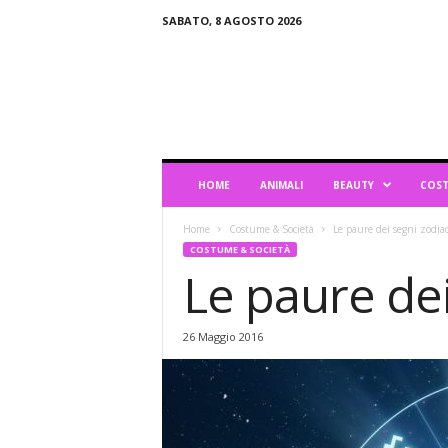
SABATO, 8 AGOSTO 2026
B
l
o
g
d
i
L
HOME
ANIMALI
BEAUTY
COST
i
f
Home
Costume & Società
Le paure dei segni zodiac
e
COSTUME & SOCIETÀ
s
Le paure dei
t
y
l
26 Maggio 2016
e