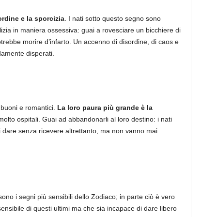
ordine e la sporcizia
. I nati sotto questo segno sono
lizia in maniera ossessiva: guai a rovesciare un bicchiere di
trebbe morire d’infarto. Un accenno di disordine, di caos e
amente disperati.
, buoni e romantici.
La loro paura più grande è la
to ospitali. Guai ad abbandonarli al loro destino: i nati
di dare senza ricevere altrettanto, ma non vanno mai
no i segni più sensibili dello Zodiaco; in parte ciò è vero
nsibile di questi ultimi ma che sia incapace di dare libero