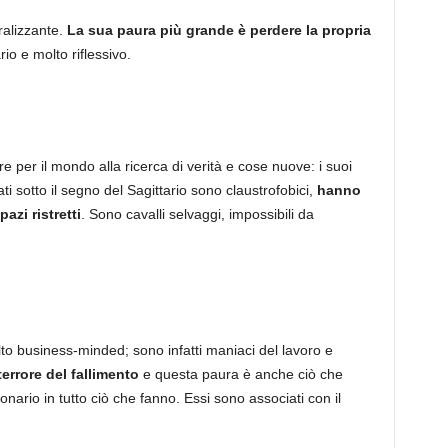
ralizzante.
La sua paura più grande è perdere la propria
ario e molto riflessivo.
re per il mondo alla ricerca di verità e cose nuove: i suoi
i sotto il segno del Sagittario sono claustrofobici,
hanno
azi ristretti
. Sono cavalli selvaggi, impossibili da
o business-minded; sono infatti maniaci del lavoro e
terrore del fallimento
e questa paura è anche ciò che
onario in tutto ciò che fanno. Essi sono associati con il