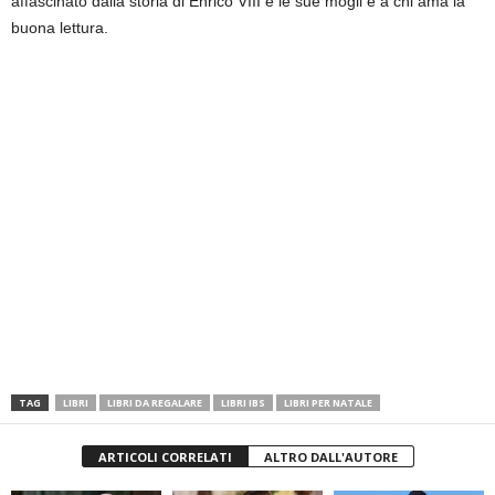
affascinato dalla storia di Enrico VIII e le sue mogli e a chi ama la
buona lettura.
TAG
LIBRI
LIBRI DA REGALARE
LIBRI IBS
LIBRI PER NATALE
ARTICOLI CORRELATI
ALTRO DALL'AUTORE