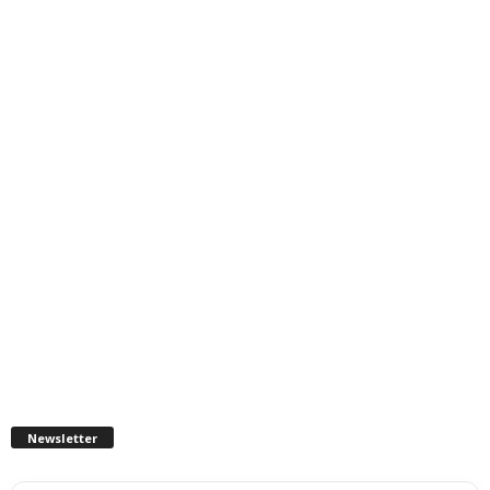
Newsletter