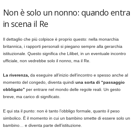
Non è solo un nonno: quando entra
in scena il Re
Il dettaglio che più colpisce è proprio questo: nella monarchia
britannica, i rapporti personali si piegano sempre alla gerarchia
istituzionale. Questo significa che Lilibet, in un eventuale incontro
ufficiale, non vedrebbe solo il nonno, ma il Re.
La riverenza,
da eseguire all’inizio dell’incontro e spesso anche al
momento del congedo, diventa quindi
una sorta di “passaggio
obbligato”
per entrare nel mondo delle regole reali. Un gesto
breve, ma carico di significato.
E qui sta il punto: non è tanto l’obbligo formale, quanto il peso
simbolico. È il momento in cui un bambino smette di essere solo un
bambino… e diventa parte dell’istituzione.