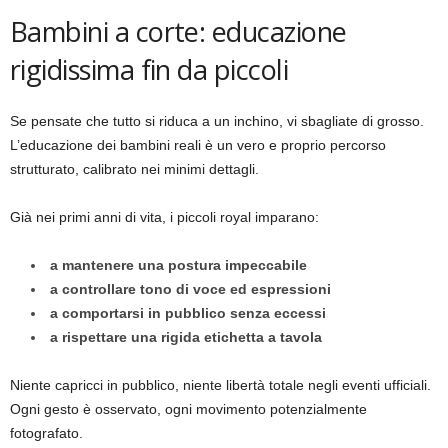
Bambini a corte: educazione
rigidissima fin da piccoli
Se pensate che tutto si riduca a un inchino, vi sbagliate di grosso.
L’educazione dei bambini reali è un vero e proprio percorso
strutturato, calibrato nei minimi dettagli.
Già nei primi anni di vita, i piccoli royal imparano:
a mantenere una postura impeccabile
a controllare tono di voce ed espressioni
a comportarsi in pubblico senza eccessi
a rispettare una rigida etichetta a tavola
Niente capricci in pubblico, niente libertà totale negli eventi ufficiali.
Ogni gesto è osservato, ogni movimento potenzialmente
fotografato.