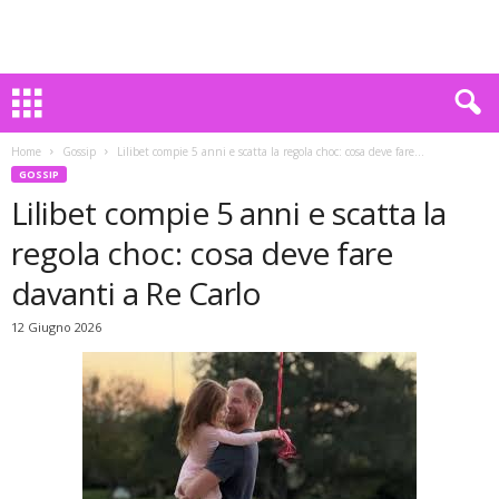
Home
Gossip
Lilibet compie 5 anni e scatta la regola choc: cosa deve fare...
GOSSIP
Lilibet compie 5 anni e scatta la
regola choc: cosa deve fare
davanti a Re Carlo
12 Giugno 2026