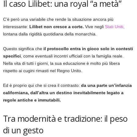
Il caso Lilibet: una royal “a metà”
C’è però una variabile che rende la situazione ancora più
interessante:
Lilibet non cresce a corte.
Vive negli
Stati Uniti,
lontana dalla rigidità quotidiana della monarchia.
Questo significa che
il protocollo entra in gioco solo in contesti
specifici
, come eventuali incontri ufficiali con la famiglia reale.
Nella vita di tutti i giorni, la sua educazione è molto più libera
rispetto ai cugini rimasti nel Regno Unito.
Ed è proprio qui che si crea il contrasto:
da una parte un’infanzia
californiana, dall’altra un destino inevitabilmente legato a
regole antiche e immutabili.
Tra modernità e tradizione: il peso
di un gesto