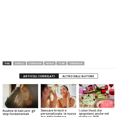
TAG
CAPELLI
LONG BOB
MODA
STAR
TENDENZA
ARTICOLI CORRELATI
ALTRO DALL'AUTORE
I colori food che
Skincare hi-tech e
Routine di haircare: gli
spopolano anche nel
personalizzata: la nuova
step fondamentali
make‑up 2025
era della bellezza