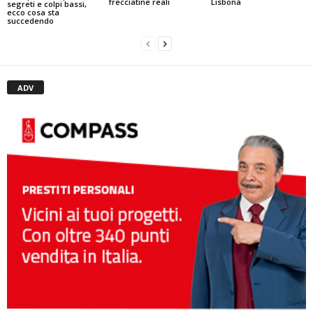
frecciatine reali
Lisbona
segreti e colpi bassi,
ecco cosa sta
succedendo
ADV