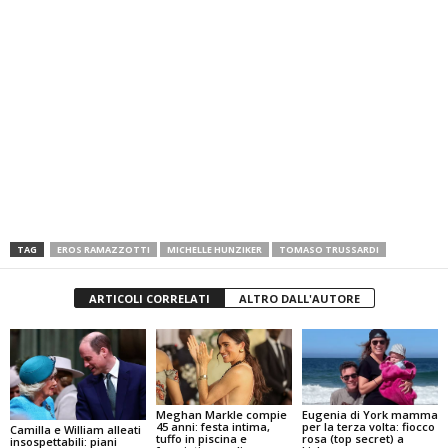
TAG
EROS RAMAZZOTTI
MICHELLE HUNZIKER
TOMASO TRUSSARDI
ARTICOLI CORRELATI
ALTRO DALL'AUTORE
Meghan Markle compie
Eugenia di York mamma
45 anni: festa intima,
per la terza volta: fiocco
Camilla e William alleati
tuffo in piscina e
rosa (top secret) a
insospettabili: piani