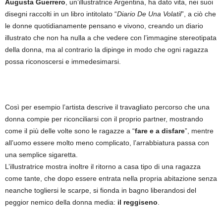
Augusta Guerrero
, un’illustratrice Argentina, ha dato vita, nei suoi
disegni raccolti in un libro intitolato “
Diario De Una Volatil
”, a ciò che
le donne quotidianamente pensano e vivono, creando un diario
illustrato che non ha nulla a che vedere con l’immagine stereotipata
della donna, ma al contrario la dipinge in modo che ogni ragazza
possa riconoscersi e immedesimarsi.
Così per esempio l’artista descrive il travagliato percorso che una
donna compie per riconciliarsi con il proprio partner, mostrando
come il più delle volte sono le ragazze a “
fare e a disfare
”, mentre
all’uomo essere molto meno complicato, l’arrabbiatura passa con
una semplice sigaretta.
L’illustratrice mostra inoltre il ritorno a casa tipo di una ragazza
come tante, che dopo essere entrata nella propria abitazione senza
neanche togliersi le scarpe, si fionda in bagno liberandosi del
peggior nemico della donna media:
il reggiseno
.