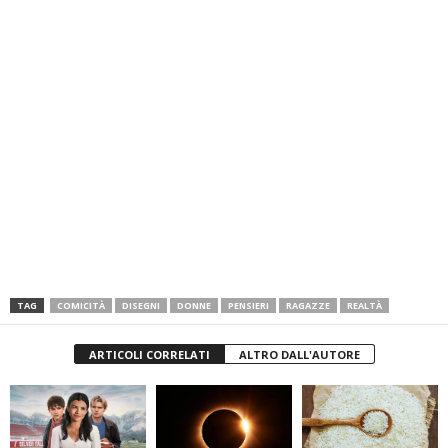
TAG
COMICITÀ
DISEGNI
DONNE
PENSIERI
RAGAZZE
REALTÀ
ARTICOLI CORRELATI
ALTRO DALL'AUTORE