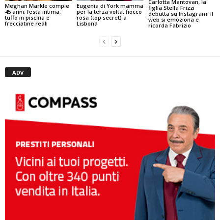
Carlotta Mantovan, la
Meghan Markle compie
Eugenia di York mamma
figlia Stella Frizzi
45 anni: festa intima,
per la terza volta: fiocco
debutta su Instagram: il
tuffo in piscina e
rosa (top secret) a
web si emoziona e
frecciatine reali
Lisbona
ricorda Fabrizio
ADV