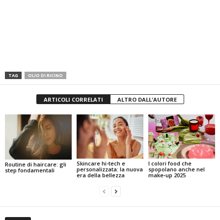
TAG
OLIO DI RICINO
ARTICOLI CORRELATI
ALTRO DALL'AUTORE
I colori food che
Skincare hi-tech e
Routine di haircare: gli
spopolano anche nel
personalizzata: la nuova
step fondamentali
make‑up 2025
era della bellezza