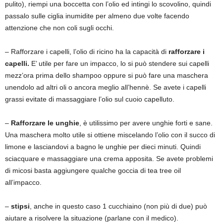
pulito), riempi una boccetta con l’olio ed intingi lo scovolino, quindi
passalo sulle ciglia inumidite per almeno due volte facendo
attenzione che non coli sugli occhi.
– Rafforzare i capelli, l’olio di ricino ha la capacità di
rafforzare i
capelli.
E’ utile per fare un impacco, lo si può stendere sui capelli
mezz’ora prima dello shampoo oppure si può fare una maschera
unendolo ad altri oli o ancora meglio all’hennè. Se avete i capelli
grassi evitate di massaggiare l’olio sul cuoio capelluto.
–
Rafforzare le unghie
, è utilissimo per avere unghie forti e sane.
Una maschera molto utile si ottiene miscelando l’olio con il succo di
limone e lasciandovi a bagno le unghie per dieci minuti. Quindi
sciacquare e massaggiare una crema apposita. Se avete problemi
di micosi basta aggiungere qualche goccia di tea tree oil
all’impacco.
–
stipsi
, anche in questo caso 1 cucchiaino (non più di due) può
aiutare a risolvere la situazione (parlane con il medico).