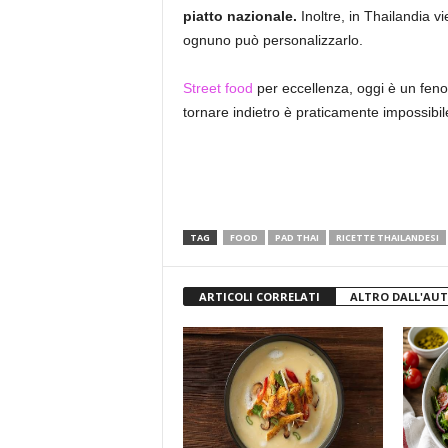
piatto nazionale.
Inoltre, in Thailandia 
ognuno può personalizzarlo.
Street food
per eccellenza, oggi è un feno
tornare indietro è praticamente impossibil
TAG
FOOD
PAD THAI
RICETTE THAILANDESI
ARTICOLI CORRELATI
ALTRO DALL'AU