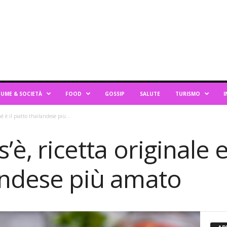
UME & SOCIETÀ
FOOD
GOSSIP
SALUTE
TURISMO
I
hé è il piatto thailandese più...
’è, ricetta originale 
landese più amato