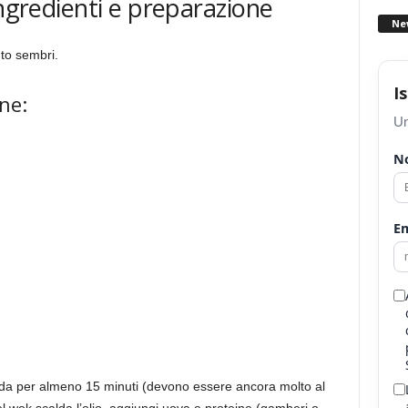
ingredienti e preparazione
Ne
to sembri.
I
ne:
Un
N
Em
calda per almeno 15 minuti (devono essere ancora molto al