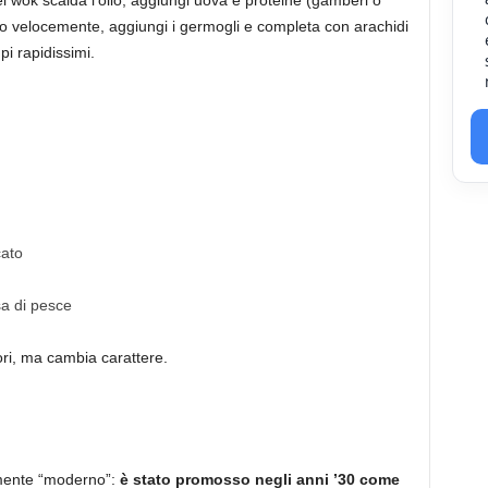
l wok scalda l’olio, aggiungi uova e proteine (gamberi o
utto velocemente, aggiungi i germogli e completa con arachidi
pi rapidissimi.
cato
a di pesce
ori, ma cambia carattere.
amente “moderno”:
è stato promosso negli anni ’30 come