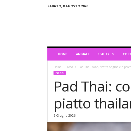
SABATO, 8 AGOSTO 2026
B
l
o
g
d
i
L
HOME
ANIMALI
BEAUTY
COST
i
f
Home
Food
Pad Thai: cos’è, ricetta originale e perc
e
FOOD
s
Pad Thai: cos
t
y
l
piatto thai
e
5 Giugno 2026