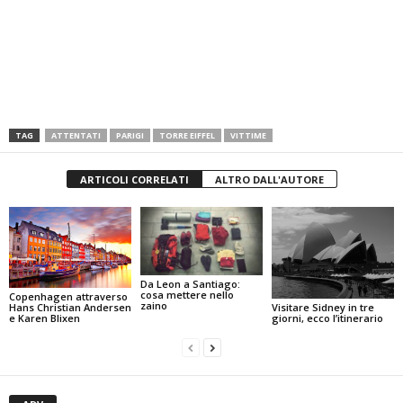
TAG
ATTENTATI
PARIGI
TORRE EIFFEL
VITTIME
ARTICOLI CORRELATI
ALTRO DALL'AUTORE
Da Leon a Santiago:
cosa mettere nello
Copenhagen attraverso
zaino
Visitare Sidney in tre
Hans Christian Andersen
giorni, ecco l’itinerario
e Karen Blixen