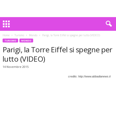
Home
Turismo
Mondo
Parigi, la Torre Eiffel si spegne per lutto (VIDEO)
TURISMO
MONDO
Parigi, la Torre Eiffel si spegne per
lutto (VIDEO)
14 Novembre 2015
credits: http://www.abbadianews.it