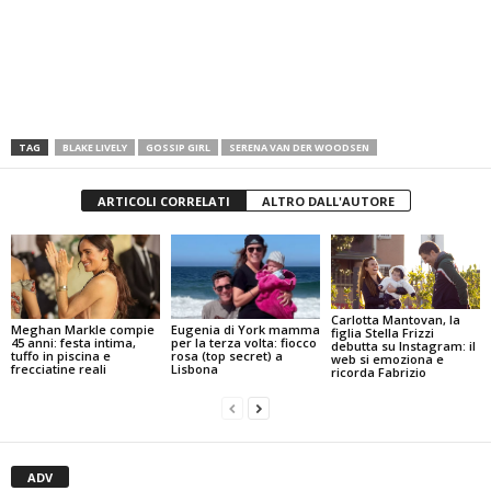
TAG
BLAKE LIVELY
GOSSIP GIRL
SERENA VAN DER WOODSEN
ARTICOLI CORRELATI
ALTRO DALL'AUTORE
Carlotta Mantovan, la
Meghan Markle compie
Eugenia di York mamma
figlia Stella Frizzi
45 anni: festa intima,
per la terza volta: fiocco
debutta su Instagram: il
tuffo in piscina e
rosa (top secret) a
web si emoziona e
frecciatine reali
Lisbona
ricorda Fabrizio
ADV