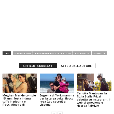
TAG
ELISABETTA II
LADY PAMELA MOUNTBATTEN
RE CARLO III
WINDSOR
ARTICOLI CORRELATI
ALTRO DALL'AUTORE
Carlotta Mantovan, la
Meghan Markle compie
Eugenia di York mamma
figlia Stella Frizzi
45 anni: festa intima,
per la terza volta: fiocco
debutta su Instagram: il
tuffo in piscina e
rosa (top secret) a
web si emoziona e
frecciatine reali
Lisbona
ricorda Fabrizio