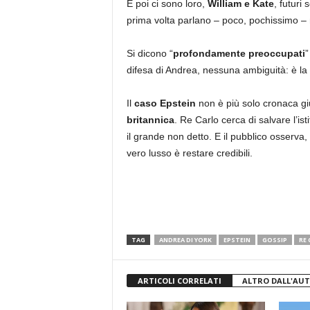
E poi ci sono loro,
William e Kate
, futuri
prima volta parlano – poco, pochissimo –
Si dicono “
profondamente preoccupati
”
difesa di Andrea, nessuna ambiguità: è la 
Il
caso Epstein
non è più solo cronaca giu
britannica
. Re Carlo cerca di salvare l’is
il grande non detto. E il pubblico osserva
vero lusso è restare credibili.
TAG
ANDREA DI YORK
EPSTEIN
GOSSIP
RE 
ARTICOLI CORRELATI
ALTRO DALL'AU