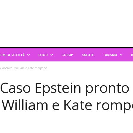
UME & SOCIETÀ
FOOD
GOSSIP
SALUTE
TURISMO
I
ollaborare, William e Kate rompono...
 Caso Epstein pronto
 William e Kate romp