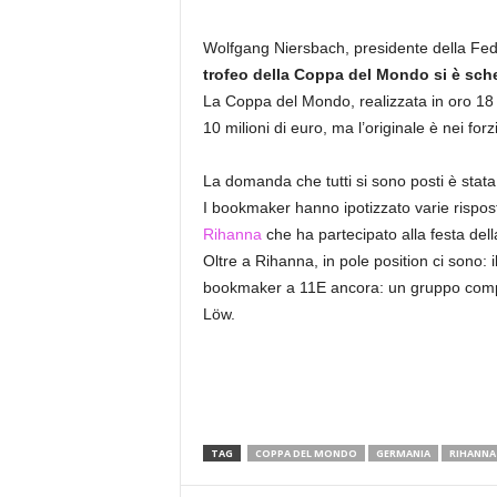
Wolfgang Niersbach, presidente della Feder
trofeo della Coppa del Mondo si è sche
La Coppa del Mondo, realizzata in oro 18 c
10 milioni di euro, ma l’originale è nei forzi
La domanda che tutti si sono posti è stat
I bookmaker hanno ipotizzato varie rispost
Rihanna
che ha partecipato alla festa de
Oltre a Rihanna, in pole position ci sono: 
bookmaker a 11E ancora: un gruppo compos
Löw.
TAG
COPPA DEL MONDO
GERMANIA
RIHANNA