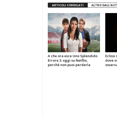
ARTICOLI CORRELATI
ALTRO DALL'AU
A che ora esce Uno Splendido
Eclissi
Errore 3: oggi su Netflix,
dove ve
perché non puoi perderla
osserva