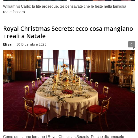
William vs Carlo: la lite prosegue. Se pensavate che le feste nella famiglia
reale fossero...
Royal Christmas Secrets: ecco cosa mangiano
i reali a Natale
Elisa
-
30 Dicembre 2025
0
Come ogni anno tornano i Royal Christmas Secrets. Perchè diciamocelo,