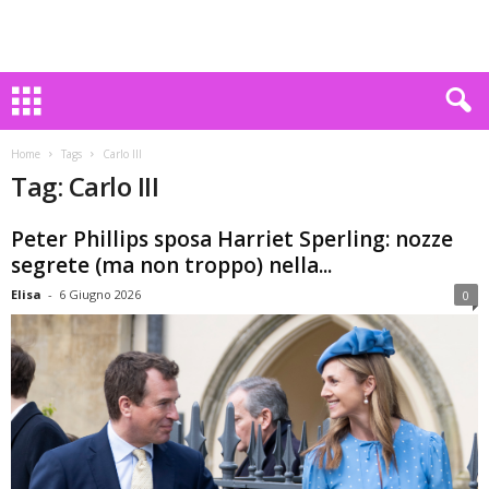
Home
Tags
Carlo III
Tag: Carlo III
Peter Phillips sposa Harriet Sperling: nozze
segrete (ma non troppo) nella...
Elisa
-
6 Giugno 2026
0