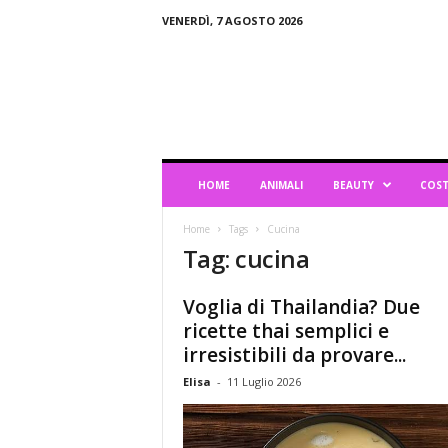
VENERDÌ, 7 AGOSTO 2026
B
l
o
g
d
i
L
HOME
ANIMALI
BEAUTY
COST
i
f
Home
Tags
Cucina
e
Tag: cucina
s
t
y
Voglia di Thailandia? Due
l
ricette thai semplici e
e
irresistibili da provare...
Elisa
-
11 Luglio 2026