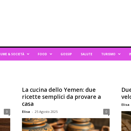
UME & SOCIETÀ
FOOD
GOSSIP
SALUTE
TURISMO
I
La cucina dello Yemen: due
Due
ricette semplici da provare a
vel
casa
Elisa
0
Elisa
-
25 Agosto 2025
0