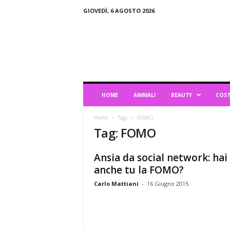
GIOVEDÌ, 6 AGOSTO 2026
B
l
o
g
d
i
L
HOME
ANIMALI
BEAUTY
COST
i
f
Home
Tags
FOMO
e
Tag: FOMO
s
t
y
Ansia da social network: hai
l
anche tu la FOMO?
e
Carlo Mattiani
-
16 Giugno 2015