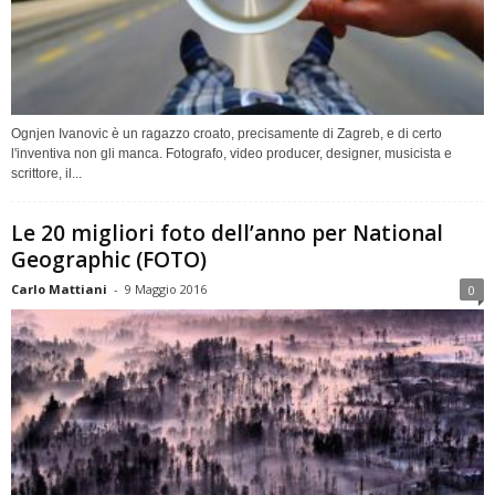
Ognjen Ivanovic è un ragazzo croato, precisamente di Zagreb, e di certo
l'inventiva non gli manca. Fotografo, video producer, designer, musicista e
scrittore, il...
Le 20 migliori foto dell’anno per National
Geographic (FOTO)
Carlo Mattiani
-
9 Maggio 2016
0