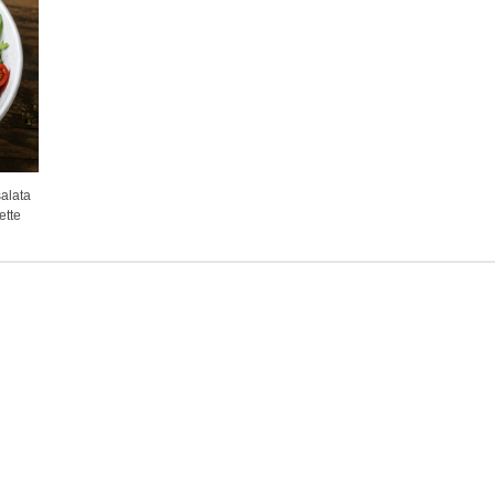
alata
ette