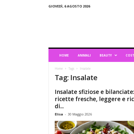
GIOVEDÌ, 6 AGOSTO 2026
B
l
o
g
d
i
L
HOME
ANIMALI
BEAUTY
COST
i
f
Home
Tags
Insalate
e
Tag: Insalate
s
t
y
Insalate sfiziose e bilanciate:
l
ricette fresche, leggere e ri
e
di...
Elisa
-
30 Maggio 2026