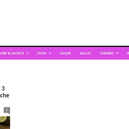
UME & SOCIETÀ
FOOD
GOSSIP
SALUTE
TURISMO
I
 3
cche
0