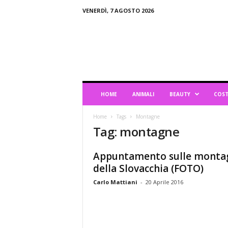
VENERDÌ, 7 AGOSTO 2026
B
l
o
g
d
i
L
HOME
ANIMALI
BEAUTY
COST
i
f
Home
Tags
Montagne
e
Tag: montagne
s
t
y
Appuntamento sulle monta
l
della Slovacchia (FOTO)
e
Carlo Mattiani
-
20 Aprile 2016