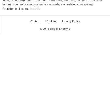
India, Cina, Giappone, Thailandia, Indonesia, Marocco, Filippine. Posti così
lontani, che rievocano una magica atmosfera orientale, a cui spesso
l’occidente si ispira. Dal 24...
Contatti
Cookies
Privacy Policy
© 2016 Blog di Lifestyle