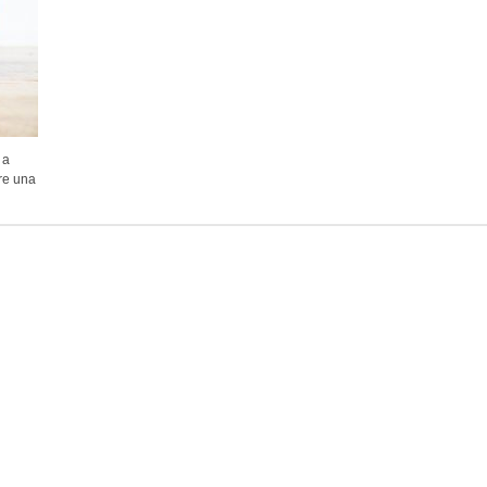
 a
re una