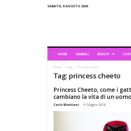
SABATO, 8 AGOSTO 2026
B
l
o
g
d
i
L
HOME
ANIMALI
BEAUTY
COST
i
f
Home
Tags
Princess cheeto
e
Tag: princess cheeto
s
t
y
Princess Cheeto, come i gatt
l
cambiano la vita di un uomo.
e
Carlo Mattiani
-
9 Giugno 2016