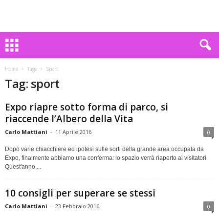
Home
Tags
Sport
Tag: sport
Expo riapre sotto forma di parco, si
riaccende l’Albero della Vita
Carlo Mattiani
-
11 Aprile 2016
0
Dopo varie chiacchiere ed ipotesi sulle sorti della grande area occupata da
Expo, finalmente abbiamo una conferma: lo spazio verrà riaperto ai visitatori.
Quest'anno,...
10 consigli per superare se stessi
Carlo Mattiani
-
23 Febbraio 2016
0