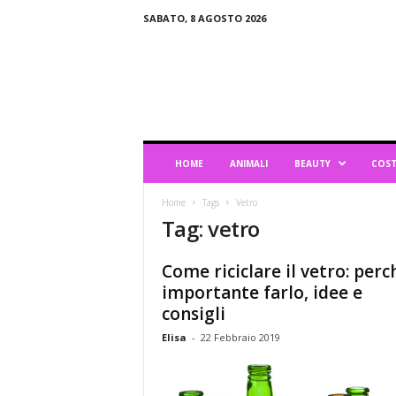
SABATO, 8 AGOSTO 2026
B
l
o
g
d
i
L
HOME
ANIMALI
BEAUTY
COST
i
f
Home
Tags
Vetro
e
Tag: vetro
s
t
y
Come riciclare il vetro: perc
l
importante farlo, idee e
e
consigli
Elisa
-
22 Febbraio 2019