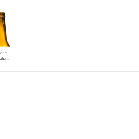
zione
gatoria