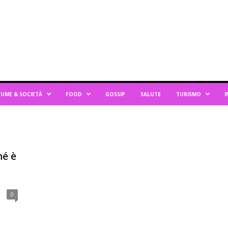
UME & SOCIETÀ
FOOD
GOSSIP
SALUTE
TURISMO
I
hé è
0