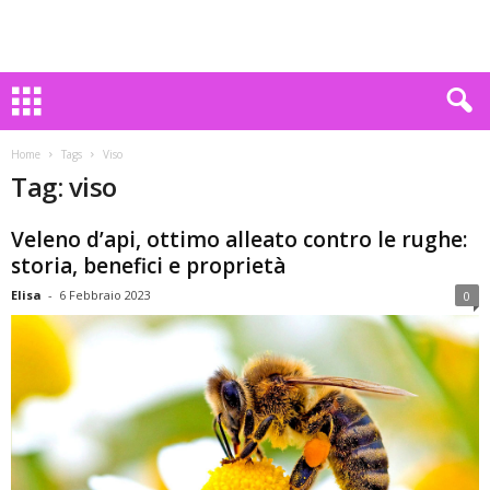
Home
Tags
Viso
Tag: viso
Veleno d’api, ottimo alleato contro le rughe:
storia, benefici e proprietà
Elisa
-
6 Febbraio 2023
0