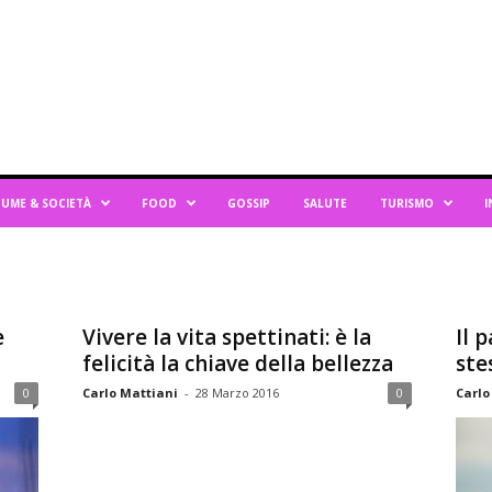
UME & SOCIETÀ
FOOD
GOSSIP
SALUTE
TURISMO
I
e
Vivere la vita spettinati: è la
Il 
felicità la chiave della bellezza
ste
0
Carlo Mattiani
-
28 Marzo 2016
0
Carlo