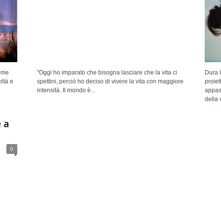
ieme
"Oggi ho imparato che bisogna lasciare che la vita ci
Dura l
oltà e
spettini, perciò ho deciso di vivere la vita con maggiore
proiet
intensità. Il mondo è...
appass
della v
 a
0