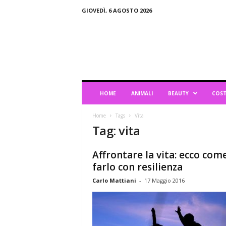
GIOVEDÌ, 6 AGOSTO 2026
B
l
o
g
d
i
L
HOME
ANIMALI
BEAUTY
COST
i
f
Home
Tags
Vita
e
Tag: vita
s
t
y
Affrontare la vita: ecco com
l
farlo con resilienza
e
Carlo Mattiani
-
17 Maggio 2016