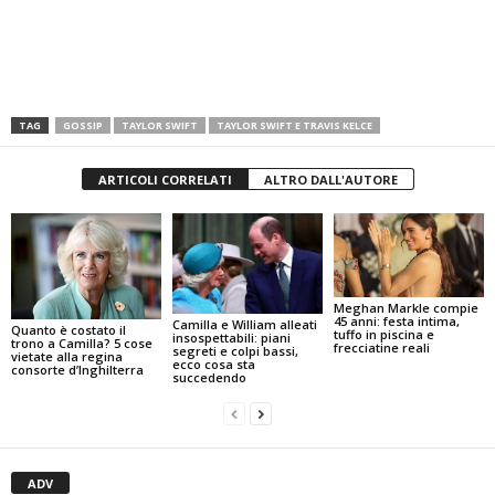
TAG
GOSSIP
TAYLOR SWIFT
TAYLOR SWIFT E TRAVIS KELCE
ARTICOLI CORRELATI
ALTRO DALL'AUTORE
Meghan Markle compie
45 anni: festa intima,
Camilla e William alleati
Quanto è costato il
tuffo in piscina e
insospettabili: piani
trono a Camilla? 5 cose
frecciatine reali
segreti e colpi bassi,
vietate alla regina
ecco cosa sta
consorte d’Inghilterra
succedendo
ADV