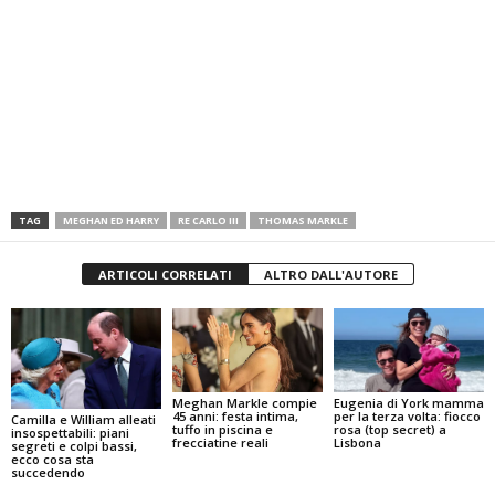
TAG
MEGHAN ED HARRY
RE CARLO III
THOMAS MARKLE
ARTICOLI CORRELATI
ALTRO DALL'AUTORE
Meghan Markle compie
Eugenia di York mamma
45 anni: festa intima,
per la terza volta: fiocco
Camilla e William alleati
tuffo in piscina e
rosa (top secret) a
insospettabili: piani
frecciatine reali
Lisbona
segreti e colpi bassi,
ecco cosa sta
succedendo