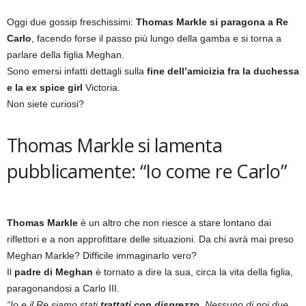
Oggi due gossip freschissimi:
Thomas Markle si paragona a Re
Carlo
, facendo forse il passo più lungo della gamba e si torna a
parlare della figlia Meghan.
Sono emersi infatti dettagli sulla
fine dell’amicizia fra la duchessa
e la ex spice girl
Victoria.
Non siete curiosi?
Thomas Markle si lamenta
pubblicamente: “Io come re Carlo”
Thomas Markle
è un altro che non riesce a stare lontano dai
riflettori e a non approfittare delle situazioni. Da chi avrà mai preso
Meghan Markle? Difficile immaginarlo vero?
Il
padre di Meghan
è tornato a dire la sua, circa la vita della figlia,
paragonandosi a Carlo III.
“Io e il Re siamo stati
trattati con disprezzo
, Nessuno di noi due