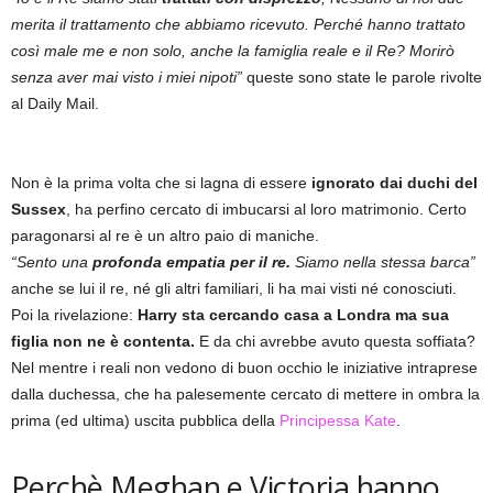
merita il trattamento che abbiamo ricevuto. Perché hanno trattato
così male me e non solo, anche la famiglia reale e il Re? Morirò
senza aver mai visto i miei nipoti”
queste sono state le parole rivolte
al Daily Mail.
Non è la prima volta che si lagna di essere
ignorato dai duchi del
Sussex
, ha perfino cercato di imbucarsi al loro matrimonio. Certo
paragonarsi al re è un altro paio di maniche.
“Sento una
profonda empatia per il re.
Siamo nella stessa barca”
anche se lui il re, né gli altri familiari, li ha mai visti né conosciuti.
Poi la rivelazione:
Harry sta cercando casa a Londra ma sua
figlia non ne è contenta.
E da chi avrebbe avuto questa soffiata?
Nel mentre i reali non vedono di buon occhio le iniziative intraprese
dalla duchessa, che ha palesemente cercato di mettere in ombra la
prima (ed ultima) uscita pubblica della
Principessa Kate
.
Perchè Meghan e Victoria hanno