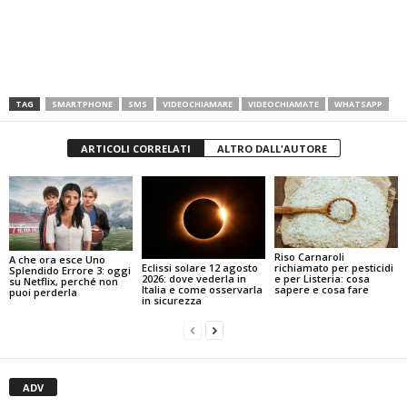
TAG
SMARTPHONE
SMS
VIDEOCHIAMARE
VIDEOCHIAMATE
WHATSAPP
ARTICOLI CORRELATI
ALTRO DALL'AUTORE
Riso Carnaroli
A che ora esce Uno
Eclissi solare 12 agosto
richiamato per pesticidi
Splendido Errore 3: oggi
2026: dove vederla in
e per Listeria: cosa
su Netflix, perché non
Italia e come osservarla
sapere e cosa fare
puoi perderla
in sicurezza
ADV