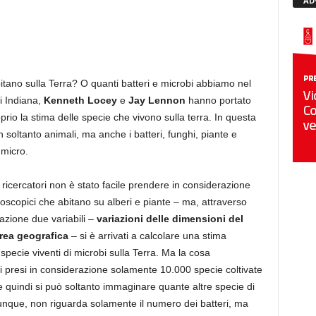
AD
abitano sulla Terra? O quanti batteri e microbi abbiamo nel
di Indiana,
Kenneth Locey
e
Jay Lennon
hanno portato
io la stima delle specie che vivono sulla terra. In questa
 soltanto animali, ma anche i batteri, funghi, piante e
 micro.
icercatori non è stato facile prendere in considerazione
croscopici che abitano su alberi e piante – ma, attraverso
azione due variabili –
variazioni delle dimensioni del
area geografica
– si è arrivati a calcolare una stima
specie viventi di microbi sulla Terra. Ma la cosa
i presi in considerazione solamente 10.000 specie coltivate
, e quindi si può soltanto immaginare quante altre specie di
unque, non riguarda solamente il numero dei batteri, ma