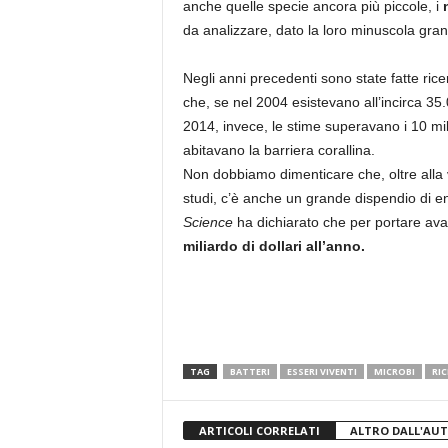
anche quelle specie ancora più piccole, i
n
da analizzare, dato la loro minuscola gra
Negli anni precedenti sono state fatte ric
che, se nel 2004 esistevano all’incirca 35
2014, invece, le stime superavano i 10 mi
abitavano la barriera corallina.
Non dobbiamo dimenticare che, oltre alla v
studi, c’è anche un grande dispendio di ene
Science
ha dichiarato che per portare avan
miliardo di dollari all’anno.
TAG
BATTERI
ESSERI VIVENTI
MICROBI
RIC
ARTICOLI CORRELATI
ALTRO DALL'AU