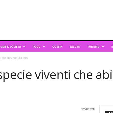
UME & SOCIETÀ
FOOD
GOSSIP
SALUTE
TURISMO
I
ti che abitano sulla Terra
 specie viventi che ab
Credit: web