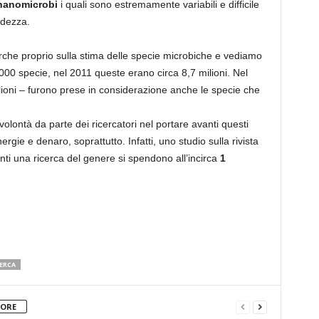
anomicrobi
i quali sono estremamente variabili e difficile
ndezza.
erche proprio sulla stima delle specie microbiche e vediamo
.000 specie, nel 2011 queste erano circa 8,7 milioni. Nel
lioni – furono prese in considerazione anche le specie che
olontà da parte dei ricercatori nel portare avanti questi
rgie e denaro, soprattutto. Infatti, uno studio sulla rivista
ti una ricerca del genere si spendono all’incirca
1
ERCA
TORE