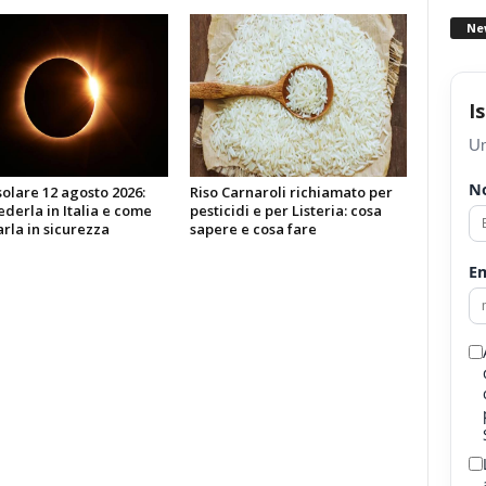
Ne
I
Un
N
 solare 12 agosto 2026:
Riso Carnaroli richiamato per
derla in Italia e come
pesticidi e per Listeria: cosa
rla in sicurezza
sapere e cosa fare
Em